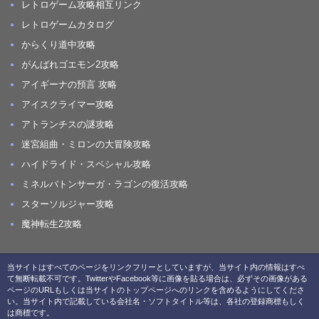
レトロゲーム攻略相互リンク
レトロゲームカタログ
からくり道中攻略
がんばれゴエモン2攻略
アイギーナの預言 攻略
アイスクライマー攻略
アトランチスの謎攻略
迷宮組曲・ミロンの大冒険攻略
ハイドライド・スペシャル攻略
ミネルバトンサーガ・ラゴンの復活攻略
スターソルジャー攻略
魔神転生2攻略
当サイトはすべてのページをリンクフリーとしていますが、当サイト内の情報はすべ
て無断転載不可です。TwitterやFacebook等に画像を貼る場合は、必ずその画像がある
ページのURLもしくは当サイトのトップページへのリンクを含めるようにしてくださ
い。当サイト内で記載している会社名・ソフトタイトル等は、各社の登録商標もしく
は商標です。